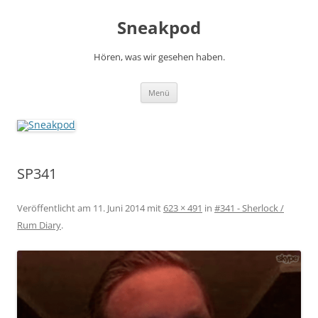
Zum
Inhalt
Sneakpod
springen
Hören, was wir gesehen haben.
Menü
SP341
Veröffentlicht am
11. Juni 2014
mit
623 × 491
in
#341 - Sherlock /
Rum Diary
.