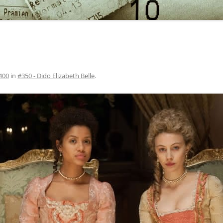
400
in
#350 - Dido Elizabeth Belle
.