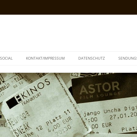
SOCIAL
KONTAKT/IMPRESSUM
DATENSCHUTZ
SENDUNG
T
N
TOPH
IA
KE