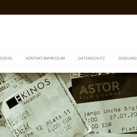
SOCIAL
KONTAKT/IMPRESSUM
DATENSCHUTZ
SENDUNG
T
N
TOPH
IA
KE