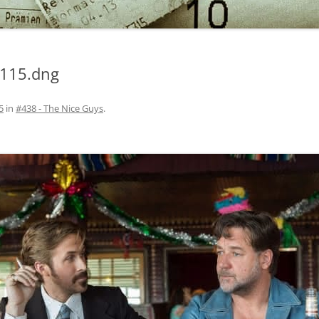
115.dng
5
in
#438 - The Nice Guys
.