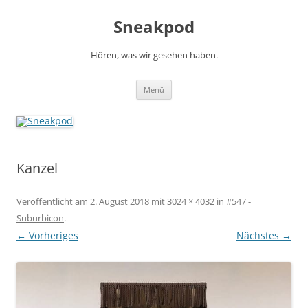
Zum
Inhalt
Sneakpod
springen
Hören, was wir gesehen haben.
Menü
Kanzel
Veröffentlicht am
2. August 2018
mit
3024 × 4032
in
#547 -
Suburbicon
.
← Vorheriges
Nächstes →