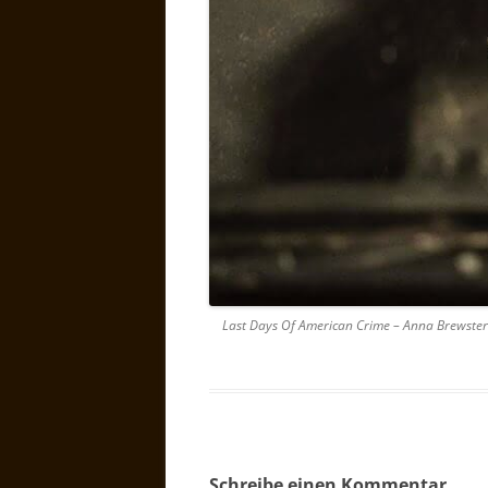
Last Days Of American Crime – Anna Brewster
Schreibe einen Kommentar