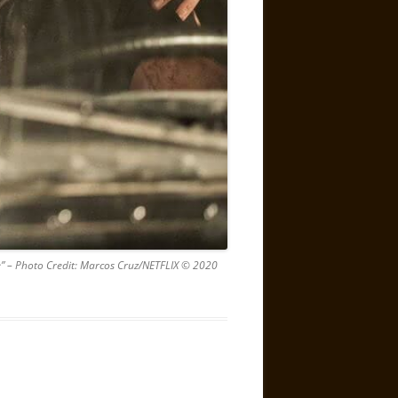
” – Photo Credit: Marcos Cruz/NETFLIX © 2020