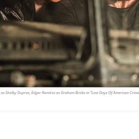
 as Shelby Dupree, Edgar Ramírez as Graham Bricke in “Last Days Of American Crime