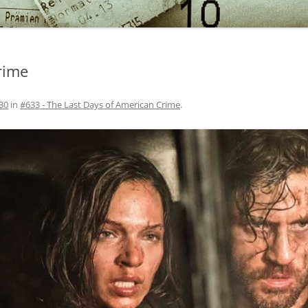
rime
30
in
#633 - The Last Days of American Crime
.