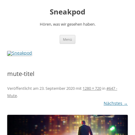
Zum
Inhalt
Sneakpod
springen
Hören, was wir gesehen haben.
Menü
mute-titel
Veröffentlicht am
23. September 2020
mit
1280 × 720
in
#647 -
Mute
.
Nächstes →