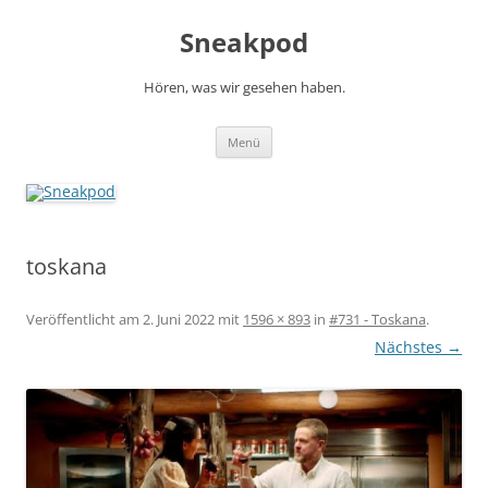
Zum
Inhalt
Sneakpod
springen
Hören, was wir gesehen haben.
Menü
toskana
Veröffentlicht am
2. Juni 2022
mit
1596 × 893
in
#731 - Toskana
.
Nächstes →