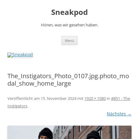
Zum
Inhalt
Sneakpod
springen
Hören, was wir gesehen haben.
Menü
The_Instigators_Photo_0107.jpg.photo_mo
dal_show_home_large
Veröffentlicht am
15. November 2024
mit
1920 × 1080
in
#851 - The
Instigators
.
Nächstes →