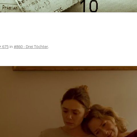
× 675
in
#860 - Drei Töchter
.