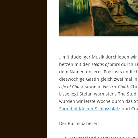
…mit dudeliger Musik durchleben wir 
hetzen mit den
Heads of State
durch Eu
dem Namen unseres Podcasts endlich
dieswöchige Gästin gleich zwei mal i
Life of Chuck
sowie in
Electric Child
. Ch
Lisse legt Stefan wärmstens The Studi
wurden wir letzte Woche durch das St
Sound of Kleiner Schlossplatz
und Crad
Der Buchspazierer: