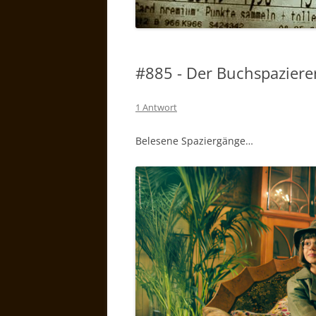
#885 - Der Buchspaziere
1 Antwort
Belesene Spaziergänge…