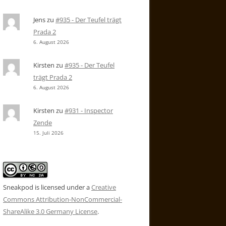
Jens
zu
#935 - Der Teufel trägt
Prada 2
6. August 2026
Kirsten
zu
#935 - Der Teufel
trägt Prada 2
6. August 2026
Kirsten
zu
#931 - Inspector
Zende
15. Juli 2026
Sneakpod is licensed under a
Creative
Commons Attribution-NonCommercial-
ShareAlike 3.0 Germany License
.