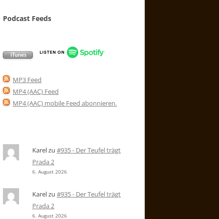
Podcast Feeds
MP3 Feed
MP4 (AAC) Feed
MP4 (AAC) mobile Feed abonnieren
.
Karel
zu
#935 - Der Teufel trägt
Prada 2
6. August 2026
Karel
zu
#935 - Der Teufel trägt
Prada 2
6. August 2026