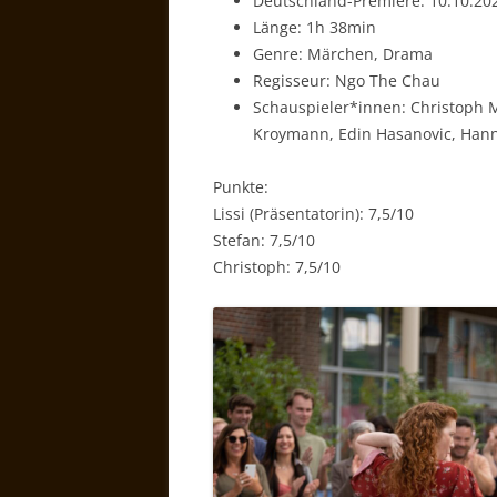
Deutschland-Premiere: 10.10.20
Länge: 1h 38min
Genre: Märchen, Drama
Regisseur: Ngo The Chau
Schauspieler*innen: Christoph M
Kroymann, Edin Hasanovic, Hann
Punkte:
Lissi (Präsentatorin): 7,5/10
Stefan: 7,5/10
Christoph: 7,5/10