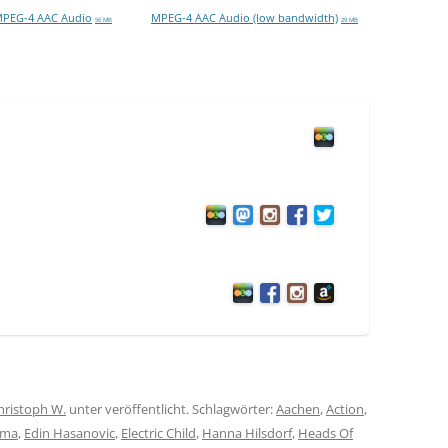
PEG-4 AAC Audio
MPEG-4 AAC Audio (low bandwidth)
56 MB
29 MB
hristoph W.
unter veröffentlicht. Schlagwörter:
Aachen
,
Action
,
ama
,
Edin Hasanovic
,
Electric Child
,
Hanna Hilsdorf
,
Heads Of