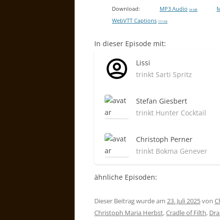
Download:
MP3 Audio
M
54 MB
WebVTT Captions
117 KB
In dieser Episode mit:
Lissi
trinkt Sarti Spritz
Stefan Giesbert
trinkt Hunter Cocktail
Christoph Perner
trinkt Bokma Genever
ähnliche Episoden:
Dieser Beitrag wurde am
23. Juli 2025
von
C
Christoph Maria Herbst
,
Cradle of Filth
,
Dr