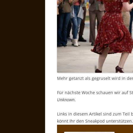
Mehr getanzt als gegruselt wird in d
Für nächste Woche schauen wir auf S
Unknown
.
Links in diesem Artikel sind zum Teil 
könnt Ihr den Sneakpod unterstützen.