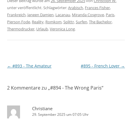
Dieser Beitrag wurde am
26. September 2025
von
Christoph W.
unter veröffentlicht. Schlagwörter:
Arabisch
,
Frances Fisher
,
Frankreich
,
Janeen Damien
,
Lacanau
,
Miranda Cosgrove
,
Paris
,
Pierson Fode
,
Reality
,
Romkom
,
Splittr
,
Surfen
,
The Bachelor
,
Thermodrucker
,
Urlaub
,
Veronica Long
.
Beitragsnavigation
←
#893 - The Amateur
#895 - French Lover
→
2 Kommentare zu „
#894 - The Wrong Paris
“
Christiane
29. September 2025 um 07:05 Uhr