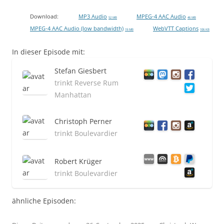
Download:
MP3 Audio
MPEG-4 AAC Audio
52 MB
46 MB
MPEG-4 AAC Audio (low bandwidth)
WebVTT Captions
19 MB
106 KB
In dieser Episode mit:
Stefan Giesbert
trinkt Reverse Rum
Manhattan
Christoph Perner
trinkt Boulevardier
Robert Krüger
trinkt Boulevardier
ähnliche Episoden: