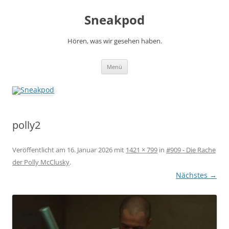
Zum
Inhalt
Sneakpod
springen
Hören, was wir gesehen haben.
Menü
polly2
Veröffentlicht am
16. Januar 2026
mit
1421 × 799
in
#909 - Die Rache
der Polly McClusky
.
Nächstes →