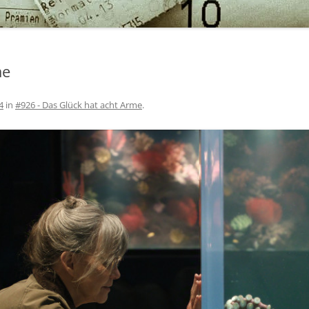
me
4
in
#926 - Das Glück hat acht Arme
.