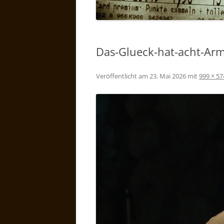
Das-Glueck-hat-acht-Ar
Veröffentlicht am
23. Mai 2026
mit
999 × 57