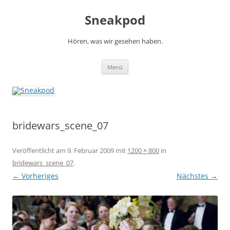
Zum
Inhalt
Sneakpod
springen
Hören, was wir gesehen haben.
Menü
bridewars_scene_07
Veröffentlicht am
9. Februar 2009
mit
1200 × 800
in
bridewars_scene_07
.
← Vorheriges
Nächstes →