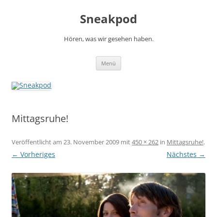
Zum
Inhalt
Sneakpod
springen
Hören, was wir gesehen haben.
Menü
Mittagsruhe!
Veröffentlicht am
23. November 2009
mit
450 × 262
in
Mittagsruhe!
.
← Vorheriges
Nächstes →