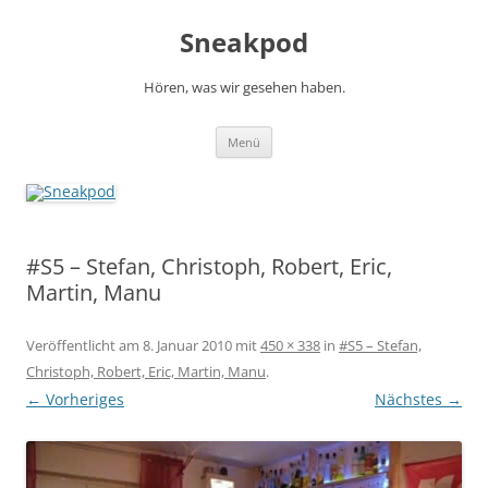
Zum
Inhalt
Sneakpod
springen
Hören, was wir gesehen haben.
Menü
#S5 – Stefan, Christoph, Robert, Eric,
Martin, Manu
Veröffentlicht am
8. Januar 2010
mit
450 × 338
in
#S5 – Stefan,
Christoph, Robert, Eric, Martin, Manu
.
← Vorheriges
Nächstes →