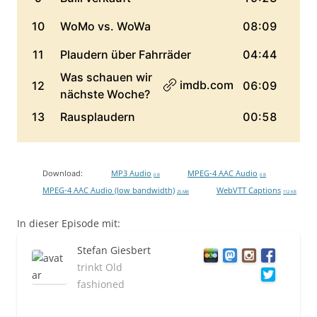
Download:
MP3 Audio
MPEG-4 AAC Audio
0 B
0 B
MPEG-4 AAC Audio (low bandwidth)
WebVTT Captions
25 MB
112 KB
In dieser Episode mit:
Stefan Giesbert
trinkt Old
fashioned