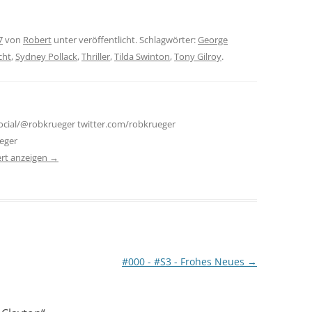
7
von
Robert
unter veröffentlicht. Schlagwörter:
George
cht
,
Sydney Pollack
,
Thriller
,
Tilda Swinton
,
Tony Gilroy
.
social/@robkrueger twitter.com/robkrueger
eger
ert anzeigen
→
#000 - #S3 - Frohes Neues
→