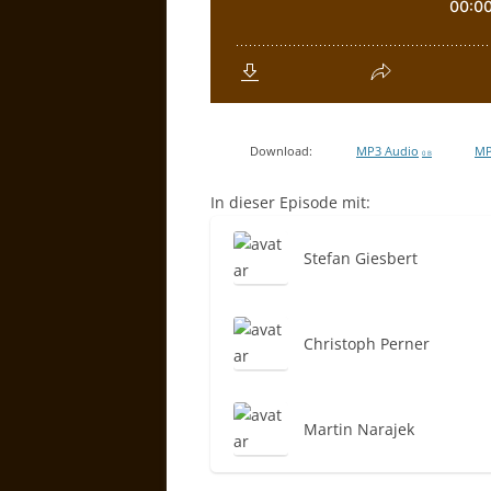
Download:
MP3 Audio
MP
0 B
In dieser Episode mit:
Stefan Giesbert
Christoph Perner
Martin Narajek