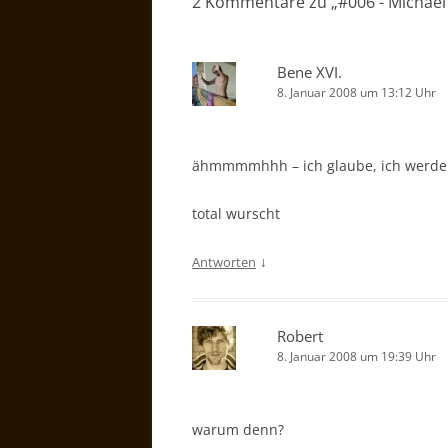
2 Kommentare zu „
#006 - Michael
Bene XVI.
8. Januar 2008 um 13:12 Uhr
ähmmmmhhh – ich glaube, ich werde 
total wurscht
↓
Antworten
Robert
8. Januar 2008 um 19:39 Uhr
warum denn?