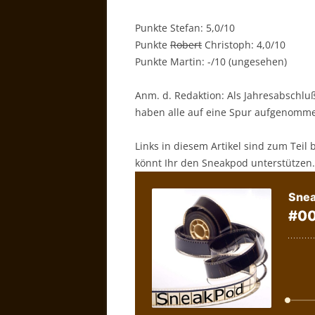
Punkte Stefan: 5,0/10
Punkte
Robert
Christoph: 4,0/10
Punkte Martin: -/10 (ungesehen)
Anm. d. Redaktion: Als Jahresabschluß
haben alle auf eine Spur aufgenommen
Links in diesem Artikel sind zum Teil 
könnt Ihr den Sneakpod unterstützen.