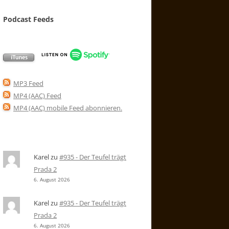
Podcast Feeds
MP3 Feed
MP4 (AAC) Feed
MP4 (AAC) mobile Feed abonnieren
.
Karel
zu
#935 - Der Teufel trägt
Prada 2
6. August 2026
Karel
zu
#935 - Der Teufel trägt
Prada 2
6. August 2026