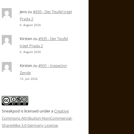
Jens
zu
#935 - Der Teufel trägt
Prada 2
6. August 2026
Kirsten
zu
#935 - Der Teufel
trägt Prada 2
6. August 2026
Kirsten
zu
#931 - Inspector
Zende
15. Juli 2026
Sneakpod is licensed under a
Creative
Commons Attribution-NonCommercial-
ShareAlike 3.0 Germany License
.