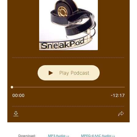
Download:
MP3 Audio
MPEG-4 AAC Audio
0 B
0 B