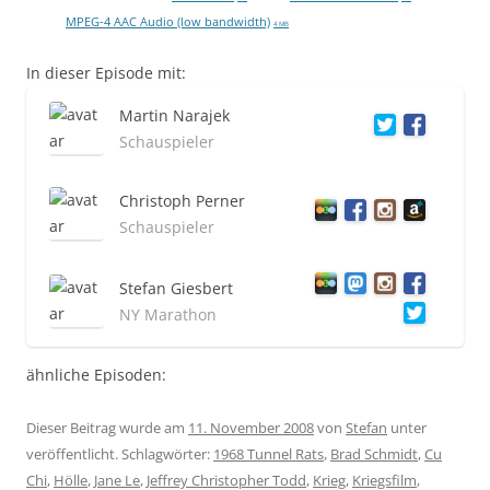
MPEG-4 AAC Audio (low bandwidth)
4 MB
In dieser Episode mit:
Martin Narajek
Schauspieler
Christoph Perner
Schauspieler
Stefan Giesbert
NY Marathon
ähnliche Episoden:
Dieser Beitrag wurde am
11. November 2008
von
Stefan
unter
veröffentlicht. Schlagwörter:
1968 Tunnel Rats
,
Brad Schmidt
,
Cu
Chi
,
Hölle
,
Jane Le
,
Jeffrey Christopher Todd
,
Krieg
,
Kriegsfilm
,