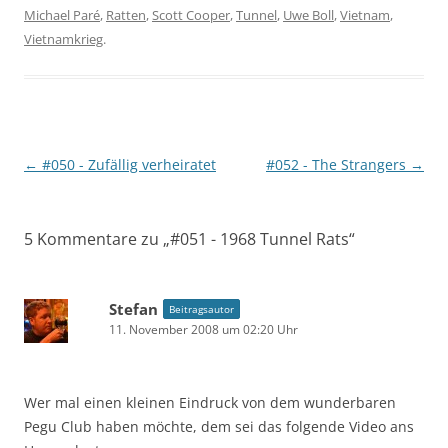
Michael Paré
,
Ratten
,
Scott Cooper
,
Tunnel
,
Uwe Boll
,
Vietnam
,
Vietnamkrieg
.
Beitragsnavigation
←
#050 - Zufällig verheiratet
#052 - The Strangers
→
5 Kommentare zu „
#051 - 1968 Tunnel Rats
“
Stefan
Beitragsautor
11. November 2008 um 02:20 Uhr
Wer mal einen kleinen Eindruck von dem wunderbaren
Pegu Club haben möchte, dem sei das folgende Video ans