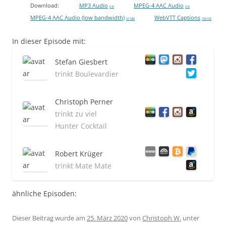
Download:
MP3 Audio
MPEG-4 AAC Audio
0 B
0 B
MPEG-4 AAC Audio (low bandwidth)
WebVTT Captions
57 MB
183 KB
In dieser Episode mit:
Stefan Giesbert
trinkt Boulevardier
Christoph Perner
trinkt zu viel
Hunter Cocktail
Robert Krüger
trinkt Mate Mate
ähnliche Episoden:
Dieser Beitrag wurde am
25. März 2020
von
Christoph W.
unter