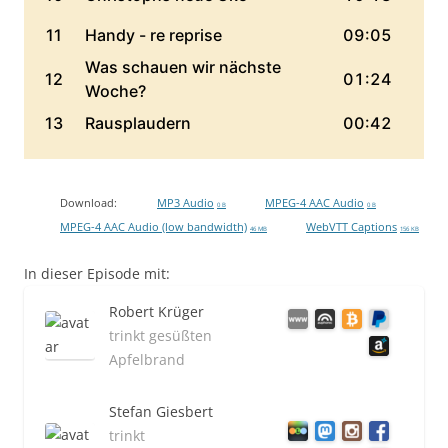
Download:
MP3 Audio
MPEG-4 AAC Audio
0 B
0 B
MPEG-4 AAC Audio (low bandwidth)
WebVTT Captions
46 MB
156 KB
In dieser Episode mit:
Robert Krüger
trinkt gesüßten
Apfelbrand
Stefan Giesbert
trinkt