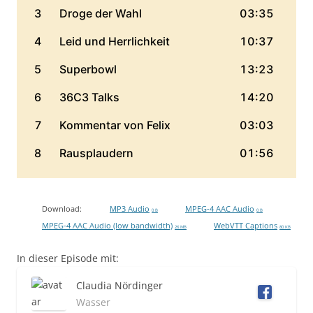
Download:
MP3 Audio
MPEG-4 AAC Audio
0 B
0 B
MPEG-4 AAC Audio (low bandwidth)
WebVTT Captions
26 MB
80 KB
In dieser Episode mit:
Claudia Nördinger
Wasser