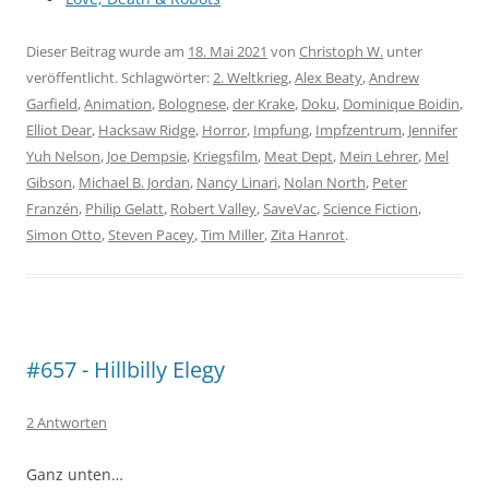
Dieser Beitrag wurde am
18. Mai 2021
von
Christoph W.
unter
veröffentlicht. Schlagwörter:
2. Weltkrieg
,
Alex Beaty
,
Andrew
Garfield
,
Animation
,
Bolognese
,
der Krake
,
Doku
,
Dominique Boidin
,
Elliot Dear
,
Hacksaw Ridge
,
Horror
,
Impfung
,
Impfzentrum
,
Jennifer
Yuh Nelson
,
Joe Dempsie
,
Kriegsfilm
,
Meat Dept
,
Mein Lehrer
,
Mel
Gibson
,
Michael B. Jordan
,
Nancy Linari
,
Nolan North
,
Peter
Franzén
,
Philip Gelatt
,
Robert Valley
,
SaveVac
,
Science Fiction
,
Simon Otto
,
Steven Pacey
,
Tim Miller
,
Zita Hanrot
.
#657 - Hillbilly Elegy
2 Antworten
Ganz unten…