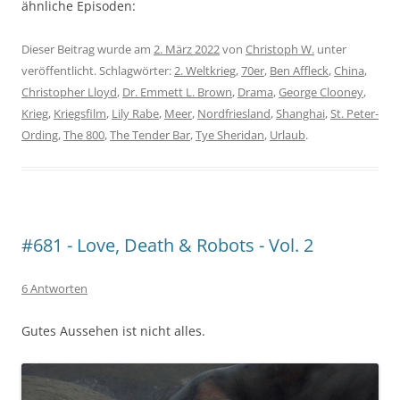
ähnliche Episoden:
Dieser Beitrag wurde am
2. März 2022
von
Christoph W.
unter
veröffentlicht. Schlagwörter:
2. Weltkrieg
,
70er
,
Ben Affleck
,
China
,
Christopher Lloyd
,
Dr. Emmett L. Brown
,
Drama
,
George Clooney
,
Krieg
,
Kriegsfilm
,
Lily Rabe
,
Meer
,
Nordfriesland
,
Shanghai
,
St. Peter-
Ording
,
The 800
,
The Tender Bar
,
Tye Sheridan
,
Urlaub
.
#681 - Love, Death & Robots - Vol. 2
6 Antworten
Gutes Aussehen ist nicht alles.