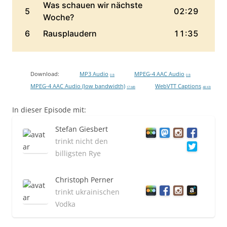
Download:
MP3 Audio
MPEG-4 AAC Audio
0 B
0 B
MPEG-4 AAC Audio (low bandwidth)
WebVTT Captions
17 MB
48 KB
In dieser Episode mit:
Stefan Giesbert
trinkt nicht den
billigsten Rye
Christoph Perner
trinkt ukrainischen
Vodka