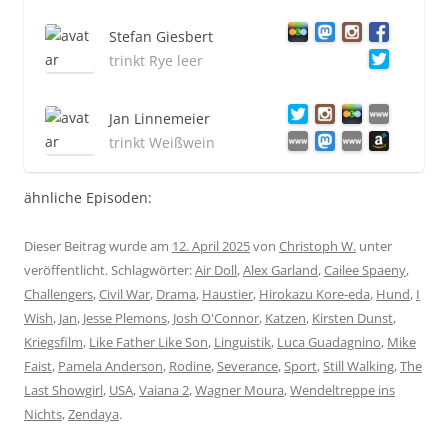
Stefan Giesbert
trinkt Rye leer
Jan Linnemeier
trinkt Weißwein
ähnliche Episoden:
Dieser Beitrag wurde am
12. April 2025
von
Christoph W.
unter
veröffentlicht. Schlagwörter:
Air Doll
,
Alex Garland
,
Cailee Spaeny
,
Challengers
,
Civil War
,
Drama
,
Haustier
,
Hirokazu Kore-eda
,
Hund
,
I
Wish
,
Jan
,
Jesse Plemons
,
Josh O'Connor
,
Katzen
,
Kirsten Dunst
,
Kriegsfilm
,
Like Father Like Son
,
Linguistik
,
Luca Guadagnino
,
Mike
Faist
,
Pamela Anderson
,
Rodine
,
Severance
,
Sport
,
Still Walking
,
The
Last Showgirl
,
USA
,
Vaiana 2
,
Wagner Moura
,
Wendeltreppe ins
Nichts
,
Zendaya
.