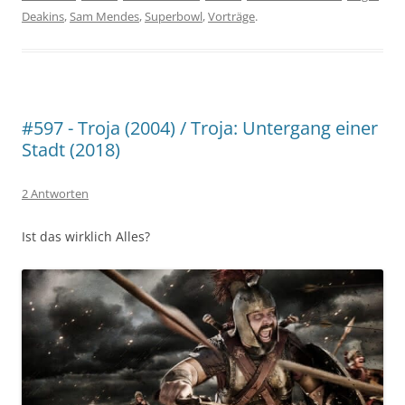
Deakins
,
Sam Mendes
,
Superbowl
,
Vorträge
.
#597 - Troja (2004) / Troja: Untergang einer
Stadt (2018)
2 Antworten
Ist das wirklich Alles?