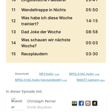
Download:
MP3 Audio
MPEG-4 AAC Audio
115 MB
119 MB
MPEG-4 AAC Audio (low bandwidth)
WebVTT Captions
61 MB
286 KB
In dieser Episode mit:
Christoph Perner
trinkt Bourbon