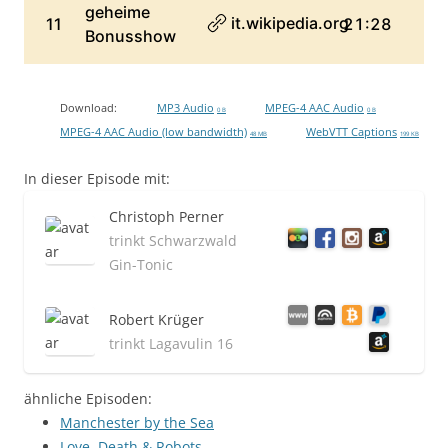
Download:
MP3 Audio
MPEG-4 AAC Audio
0 B
0 B
MPEG-4 AAC Audio (low bandwidth)
WebVTT Captions
48 MB
199 KB
In dieser Episode mit:
Christoph Perner
trinkt Schwarzwald
Gin-Tonic
Robert Krüger
trinkt Lagavulin 16
ähnliche Episoden:
Manchester by the Sea
Love, Death & Robots