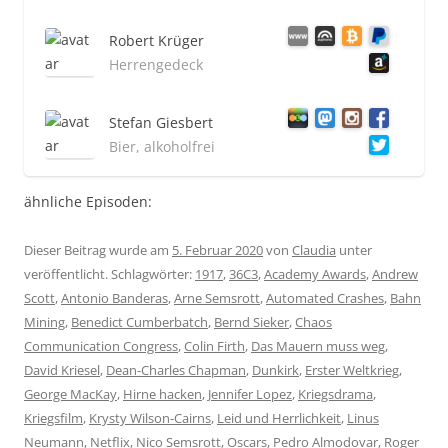
Robert Krüger
Herrengedeck
Stefan Giesbert
Bier, alkoholfrei
ähnliche Episoden:
Dieser Beitrag wurde am
5. Februar 2020
von
Claudia
unter
veröffentlicht. Schlagwörter:
1917
,
36C3
,
Academy Awards
,
Andrew
Scott
,
Antonio Banderas
,
Arne Semsrott
,
Automated Crashes
,
Bahn
Mining
,
Benedict Cumberbatch
,
Bernd Sieker
,
Chaos
Communication Congress
,
Colin Firth
,
Das Mauern muss weg
,
David Kriesel
,
Dean-Charles Chapman
,
Dunkirk
,
Erster Weltkrieg
,
George MacKay
,
Hirne hacken
,
Jennifer Lopez
,
Kriegsdrama
,
Kriegsfilm
,
Krysty Wilson-Cairns
,
Leid und Herrlichkeit
,
Linus
Neumann
,
Netflix
,
Nico Semsrott
,
Oscars
,
Pedro Almodovar
,
Roger