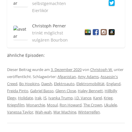
selbstgemachten
Eierlikör
Christoph Perner
trinkt möglichst
vulgären Bourbon
ähnliche Episoden:
Dieser Beitrag wurde am
3. Dezember 2020
von
Christoph W.
unter
veröffentlicht. Schlagwörter:
Afganistan
,
Amy Adams
,
Assassin's
Creed
,
Bo Hopkins
,
Daesh
,
Elektroauto
,
Elektromobilität
,
England
,
Freida Pinto
,
Gabriel Basso
,
Glenn Close
,
Haley Bennett
,
Hillbilly
Elegy
,
Holidate
,
Irak
,
IS
,
Ivanka Trump
,
J.D. Vance
,
Karel
,
Krieg
,
Kriegsfilm
,
Monarchie
,
Mosul
,
Ron Howard
,
The Crown
,
Ukulele
,
Vanessa Taylor
,
Wah-wah
,
War Machine
,
Winterreifen
.