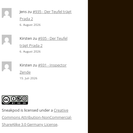
Jens
zu
#935 - Der Teufel trägt
Prada 2
6. August 2026
Kirsten
zu
#935 - Der Teufel
trägt Prada 2
6. August 2026
Kirsten
zu
#931 - Inspector
Zende
15. Juli 2026
Sneakpod is licensed under a
Creative
Commons Attribution-NonCommercial-
ShareAlike 3.0 Germany License
.