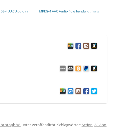
EG-4 AAC Audio
MPEG-4 AAC Audio (low bandwidth)
0 B
36 MB
Christoph W.
unter veröffentlicht. Schlagwörter:
Action
,
Ali Ahn
,