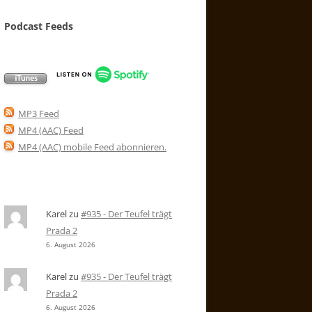
Podcast Feeds
MP3 Feed
MP4 (AAC) Feed
MP4 (AAC) mobile Feed abonnieren
.
Karel
zu
#935 - Der Teufel trägt
Prada 2
6. August 2026
Karel
zu
#935 - Der Teufel trägt
Prada 2
6. August 2026