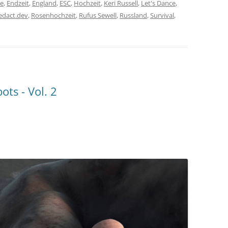
ie
,
Endzeit
,
England
,
ESC
,
Hochzeit
,
Keri Russell
,
Let's Dance
,
edact.dev
,
Rosenhochzeit
,
Rufus Sewell
,
Russland
,
Survival
,
ts - Vol. 2