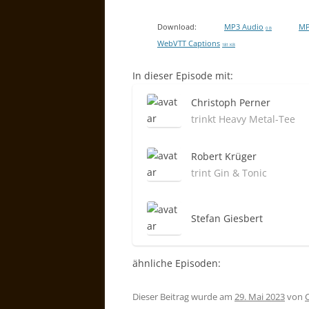
Download:
MP3 Audio
MP
0 B
WebVTT Captions
181 KB
In dieser Episode mit:
Christoph Perner
trinkt Heavy Metal-Tee
Robert Krüger
trint Gin & Tonic
Stefan Giesbert
ähnliche Episoden:
Dieser Beitrag wurde am
29. Mai 2023
von