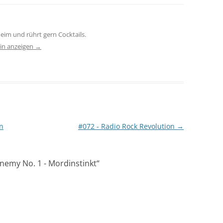
eim und rührt gern Cocktails.
tin anzeigen
→
n
#072 - Radio Rock Revolution
→
Enemy No. 1 - Mordinstinkt
“