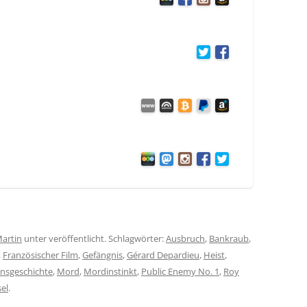
artin
unter veröffentlicht. Schlagwörter:
Ausbruch
,
Bankraub
,
,
Französischer Film
,
Gefängnis
,
Gérard Depardieu
,
Heist
,
nsgeschichte
,
Mord
,
Mordinstinkt
,
Public Enemy No. 1
,
Roy
el
.