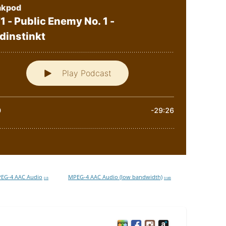
EG-4 AAC Audio
MPEG-4 AAC Audio (low bandwidth)
0 B
9 MB