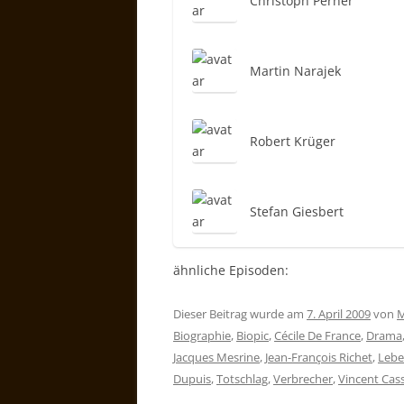
Christoph Perner
Martin Narajek
Robert Krüger
Stefan Giesbert
ähnliche Episoden:
Dieser Beitrag wurde am
7. April 2009
von
M
Biographie
,
Biopic
,
Cécile De France
,
Drama
Jacques Mesrine
,
Jean-François Richet
,
Lebe
Dupuis
,
Totschlag
,
Verbrecher
,
Vincent Cass