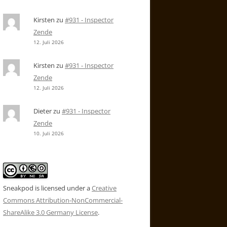
Kirsten
zu
#931 - Inspector
Zende
12. Juli 2026
Kirsten
zu
#931 - Inspector
Zende
12. Juli 2026
Dieter
zu
#931 - Inspector
Zende
10. Juli 2026
Sneakpod is licensed under a
Creative
Commons Attribution-NonCommercial-
ShareAlike 3.0 Germany License
.