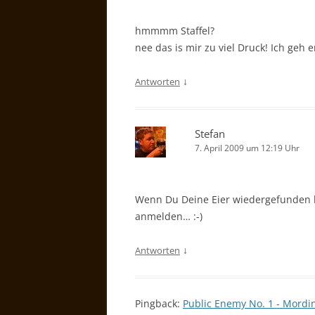
hmmmm Staffel?
nee das is mir zu viel Druck! Ich geh 
↓
Antworten
Stefan
7. April 2009 um 12:19 Uhr
Wenn Du Deine Eier wiedergefunden ha
anmelden… :-)
↓
Antworten
Pingback:
Public Enemy No. 1 - Mordin