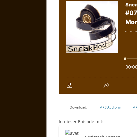
Download:
MP3 Audio
MP
0 B
In dieser Episode mit: