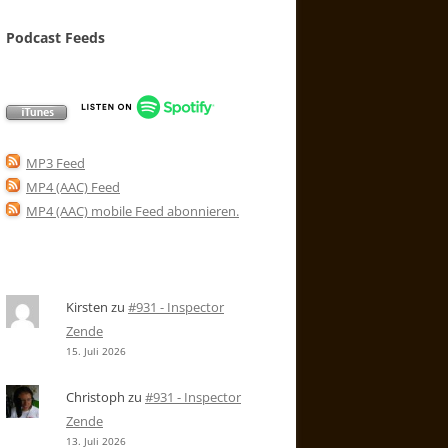
Podcast Feeds
MP3 Feed
MP4 (AAC) Feed
MP4 (AAC) mobile Feed abonnieren
.
Kirsten
zu
#931 - Inspector
Zende
15. Juli 2026
Christoph
zu
#931 - Inspector
Zende
13. Juli 2026