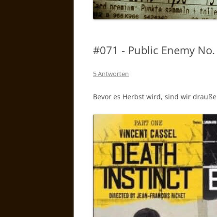
#071 - Public Enemy No. 
5 Antworten
Bevor es Herbst wird, sind wir drauße