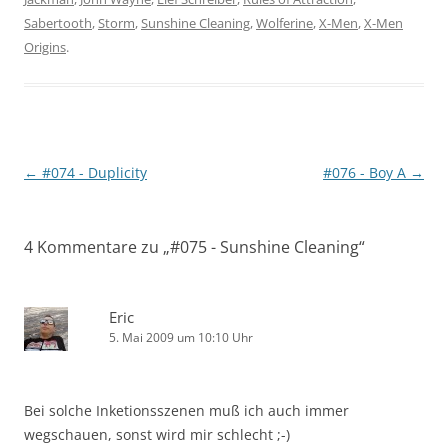
Sabertooth
,
Storm
,
Sunshine Cleaning
,
Wolferine
,
X-Men
,
X-Men
Origins
.
Beitragsnavigation
←
#074 - Duplicity
#076 - Boy A
→
4 Kommentare zu „
#075 - Sunshine Cleaning
“
Eric
5. Mai 2009 um 10:10 Uhr
Bei solche Inketionsszenen muß ich auch immer
wegschauen, sonst wird mir schlecht ;-)