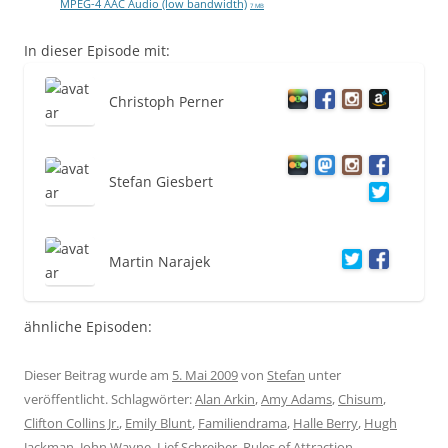
MPEG-4 AAC Audio (low bandwidth)
7 MB
In dieser Episode mit:
Christoph Perner
Stefan Giesbert
Martin Narajek
ähnliche Episoden:
Dieser Beitrag wurde am
5. Mai 2009
von
Stefan
unter
veröffentlicht. Schlagwörter:
Alan Arkin
,
Amy Adams
,
Chisum
,
Clifton Collins Jr.
,
Emily Blunt
,
Familiendrama
,
Halle Berry
,
Hugh
Jackman
,
John Wayne
,
Lief Schreiber
,
Rules of Attraction
,