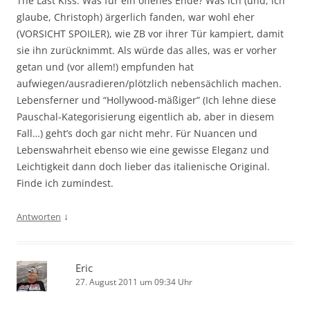
The Last Kiss: Was für ein offenes Ende? Was ich (und, ich
glaube, Christoph) ärgerlich fanden, war wohl eher
(VORSICHT SPOILER), wie ZB vor ihrer Tür kampiert, damit
sie ihn zurücknimmt. Als würde das alles, was er vorher
getan und (vor allem!) empfunden hat
aufwiegen/ausradieren/plötzlich nebensächlich machen.
Lebensferner und “Hollywood-mäßiger” (Ich lehne diese
Pauschal-Kategorisierung eigentlich ab, aber in diesem
Fall…) geht’s doch gar nicht mehr. Für Nuancen und
Lebenswahrheit ebenso wie eine gewisse Eleganz und
Leichtigkeit dann doch lieber das italienische Original.
Finde ich zumindest.
↓
Antworten
Eric
27. August 2011 um 09:34 Uhr