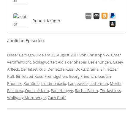
Robert Krüger
ähnliche Episoden:
Dieser Beitrag wurde am
23. August 2011
von
Christoph W.
unter
veröffentlicht. Schlagwörter:
Alois der Shaper
,
Beziehungen
,
Casey
Affleck
,
Der letzet Kuß
,
Der letzte Kuss
,
Doku
,
Drama
,
Ein letzter
Kuß
,
Ein letzter Kuss
,
Fremdgehen
,
Georg Friedrich
,
Joaquin
Phoenix
,
Komödie
,
L'ultimo bacio
,
Langeweile
,
Letterman
,
Moritz
Bleibtreu
,
Open air Kino
,
Paul Hengge
,
Rachel Bilson
,
The last kiss
,
Wolfgang Murnberger
,
Zach Braff
.