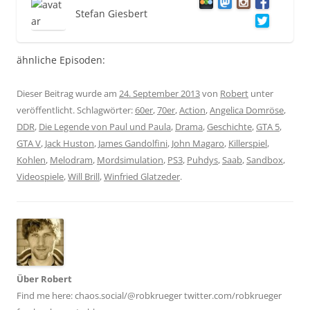
Stefan Giesbert
ähnliche Episoden:
Dieser Beitrag wurde am
24. September 2013
von
Robert
unter
veröffentlicht. Schlagwörter:
60er
,
70er
,
Action
,
Angelica Domröse
,
DDR
,
Die Legende von Paul und Paula
,
Drama
,
Geschichte
,
GTA 5
,
GTA V
,
Jack Huston
,
James Gandolfini
,
John Magaro
,
Killerspiel
,
Kohlen
,
Melodram
,
Mordsimulation
,
PS3
,
Puhdys
,
Saab
,
Sandbox
,
Videospiele
,
Will Brill
,
Winfried Glatzeder
.
Über Robert
Find me here: chaos.social/@robkrueger twitter.com/robkrueger