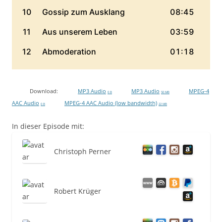
Download:
MP3 Audio
MP3 Audio
MPEG-4
0 B
50 MB
AAC Audio
MPEG-4 AAC Audio (low bandwidth)
0 B
22 MB
In dieser Episode mit:
Christoph Perner
Robert Krüger