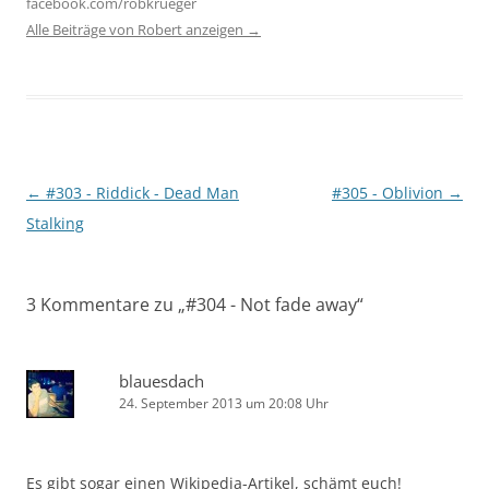
facebook.com/robkrueger
Alle Beiträge von Robert anzeigen
→
Beitragsnavigation
←
#303 - Riddick - Dead Man
#305 - Oblivion
→
Stalking
3 Kommentare zu „
#304 - Not fade away
“
blauesdach
24. September 2013 um 20:08 Uhr
Es gibt sogar einen Wikipedia-Artikel, schämt euch!