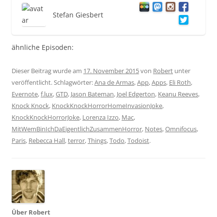
Stefan Giesbert
ähnliche Episoden:
Dieser Beitrag wurde am
17. November 2015
von
Robert
unter
veröffentlicht. Schlagwörter:
Ana de Armas
,
App
,
Apps
,
Eli Roth
,
Evernote
,
f.lux
,
GTD
,
Jason Bateman
,
Joel Edgerton
,
Keanu Reeves
,
Knock Knock
,
KnockKnockHorrorHomeInvasionJoke
,
KnockKnockHorrorJoke
,
Lorenza Izzo
,
Mac
,
MitWemBinIchDaEigentlichZusammenHorror
,
Notes
,
Omnifocus
,
Paris
,
Rebecca Hall
,
terror
,
Things
,
Todo
,
Todoist
.
Über Robert