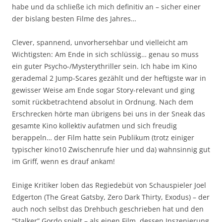
habe und da schließe ich mich definitiv an – sicher einer
der bislang besten Filme des Jahres…
Clever, spannend, unvorhersehbar und vielleicht am
Wichtigsten: Am Ende in sich schlüssig… genau so muss
ein guter Psycho-/Mysterythriller sein. Ich habe im Kino
gerademal 2 Jump-Scares gezählt und der heftigste war in
gewisser Weise am Ende sogar Story-relevant und ging
somit rückbetrachtend absolut in Ordnung. Nach dem
Erschrecken hörte man übrigens bei uns in der Sneak das
gesamte Kino kollektiv aufatmen und sich freudig
berappeln… der Film hatte sein Publikum (trotz einiger
typischer kino10 Zwischenrufe hier und da) wahnsinnig gut
im Griff, wenn es drauf ankam!
Einige Kritiker loben das Regiedebüt von Schauspieler Joel
Edgerton (The Great Gatsby, Zero Dark Thirty, Exodus) – der
auch noch selbst das Drehbuch geschrieben hat und den
“Stalker” Gordo spielt – als einen Film, dessen Inszenierung