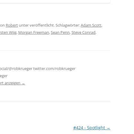
on
Robert
unter veröffentlicht. Schlagwörter:
Adam Scott
,
rsten Wiig
,
Morgan Freeman
,
Sean Penn
,
Steve Conrad
,
social/@robkrueger twitter.com/robkrueger
eger
ert anzeigen
→
#424 - Spotlight
→