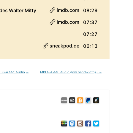
EG-4 AAC Audio
MPEG-4 AAC Audio (low bandwidth)
0 B
11 MB