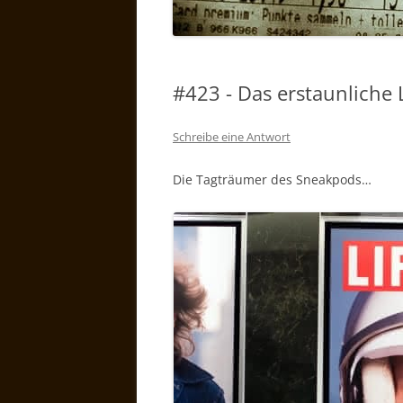
#423 - Das erstaunliche 
Schreibe eine Antwort
Die Tagträumer des Sneakpods…