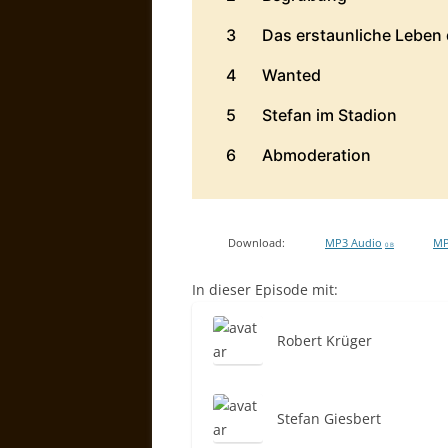
Download:
MP3 Audio
MP
0 B
In dieser Episode mit:
Robert Krüger
Stefan Giesbert