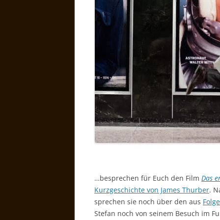
…besprechen für Euch den Film
Das e
Kurzgeschichte von James Thurber
. N
sprechen sie noch über den aus
Folge
Stefan noch von seinem Besuch im Fuß