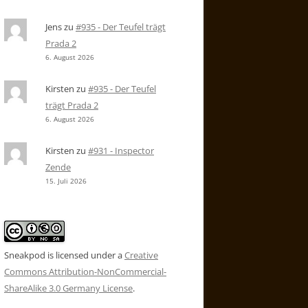
Jens
zu
#935 - Der Teufel trägt
Prada 2
6. August 2026
Kirsten
zu
#935 - Der Teufel
trägt Prada 2
6. August 2026
Kirsten
zu
#931 - Inspector
Zende
15. Juli 2026
Sneakpod is licensed under a
Creative
Commons Attribution-NonCommercial-
ShareAlike 3.0 Germany License
.