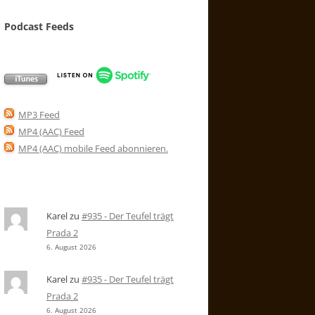
Podcast Feeds
MP3 Feed
MP4 (AAC) Feed
MP4 (AAC) mobile Feed abonnieren
.
Karel
zu
#935 - Der Teufel trägt
Prada 2
6. August 2026
Karel
zu
#935 - Der Teufel trägt
Prada 2
6. August 2026