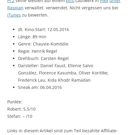
Pi 2
seine Medien auf einem
btfs
-Laufwerk in
Plex
unter
Raspian
verwaltet. verwendet. Nicht vergessen uns bei
iTunes
zu bewerten.
dt. Kino-Start: 12.05.2016
Länge: 89 min
Genre: Chauvie-Komödie
Regie: Henrik Regel
Drehbuch: Carsten Regel
Darsteller: Daniel Faust,
Ellenie Salvo
González,
Florence Kasumba, Oliver Korittke,
Frederick Lau, Kida Khodr Ramadan
Sneak am: 06.04.2016
Punkte:
Robert: 5,5/10
Stefan: – /10
Links in diesem Artikel sind zum Teil bezahlte Affiliate-