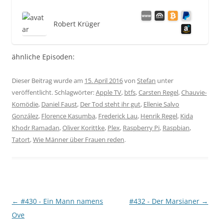
Robert Krüger
ähnliche Episoden:
Dieser Beitrag wurde am
15. April 2016
von
Stefan
unter
veröffentlicht. Schlagwörter:
Apple TV
,
btfs
,
Carsten Regel
,
Chauvie-
Komödie
,
Daniel Faust
,
Der Tod steht ihr gut
,
Ellenie Salvo
González
,
Florence Kasumba
,
Frederick Lau
,
Henrik Regel
,
Kida
Khodr Ramadan
,
Oliver Korittke
,
Plex
,
Raspberry Pi
,
Raspbian
,
Tatort
,
Wie Männer über Frauen reden
.
Beitragsnavigation
←
#430 - Ein Mann namens
#432 - Der Marsianer
→
Ove