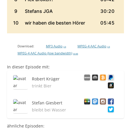
Download:
MP3 Audio
MPEG-4 AAC Audio
0 B
0 B
MPEG-4 AAC Audio (low bandwidth)
30 MB
In dieser Episode mit:
Robert Krüger
trinkt Bier
Stefan Giesbert
bleibt bei Wasser
ähnliche Episoden: