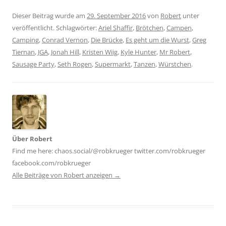
Dieser Beitrag wurde am
29. September 2016
von
Robert
unter
veröffentlicht. Schlagwörter:
Ariel Shaffir
,
Brötchen
,
Campen
,
Camping
,
Conrad Vernon
,
Die Brücke
,
Es geht um die Wurst
,
Greg
Tiernan
,
JGA
,
Jonah Hill
,
Kristen Wiig
,
Kyle Hunter
,
Mr Robert
,
Sausage Party
,
Seth Rogen
,
Supermarkt
,
Tanzen
,
Würstchen
.
Über Robert
Find me here: chaos.social/@robkrueger twitter.com/robkrueger
facebook.com/robkrueger
Alle Beiträge von Robert anzeigen
→