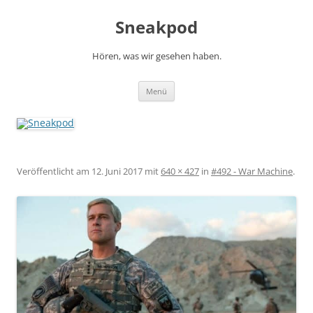
Zum
Inhalt
Sneakpod
springen
Hören, was wir gesehen haben.
Menü
Veröffentlicht am
12. Juni 2017
mit
640 × 427
in
#492 - War Machine
.