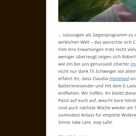
… sozusagen als Gegenprogramm zu d
wirklichen Welt – das wünschte sich 
Film ihre Erwartungen trotz recht vie
weniger überzeugt zeigen sich Robert
wie ein bei uns genussvoll zitierter
Im
nicht nur dank Til Schweiger vor all
erfahrt ihr, dass Claudia
Homeland
u
Batteriereisender und mit dem E-Last
entfliehen. Wir hoffen, ihr bleibt 
Passt auf euch auf, wascht eure Hände 
sind auch nächste Woche wieder am St
zumindest Anlass für empörte Widerw
Sinne: take care, stay safe!