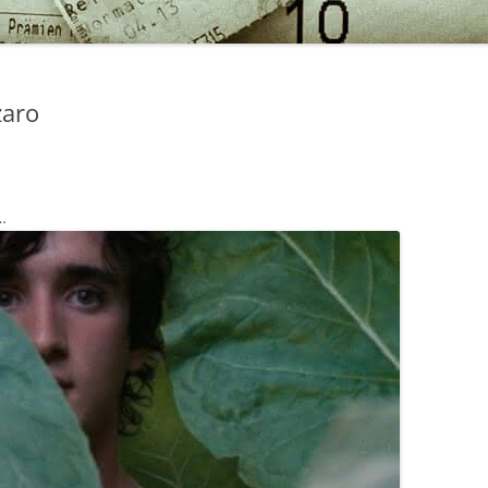
zaro
…