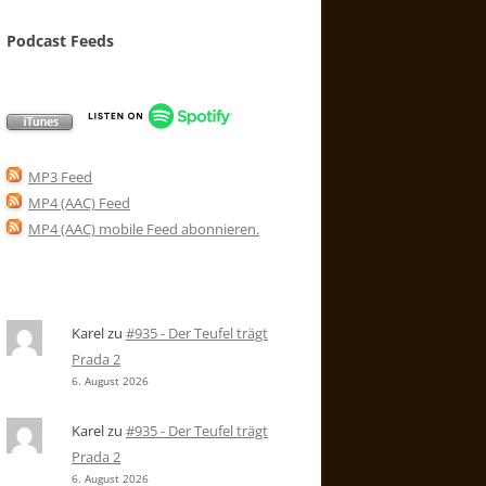
Podcast Feeds
MP3 Feed
MP4 (AAC) Feed
MP4 (AAC) mobile Feed abonnieren
.
Karel
zu
#935 - Der Teufel trägt
Prada 2
6. August 2026
Karel
zu
#935 - Der Teufel trägt
Prada 2
6. August 2026