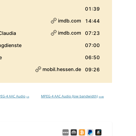
EG-4 AAC Audio
MPEG-4 AAC Audio (low bandwidth)
0 B
18 MB