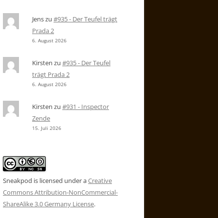
Jens
zu
#935 - Der Teufel trägt
Prada 2
6. August 2026
Kirsten
zu
#935 - Der Teufel
trägt Prada 2
6. August 2026
Kirsten
zu
#931 - Inspector
Zende
15. Juli 2026
Sneakpod is licensed under a
Creative
Commons Attribution-NonCommercial-
ShareAlike 3.0 Germany License
.