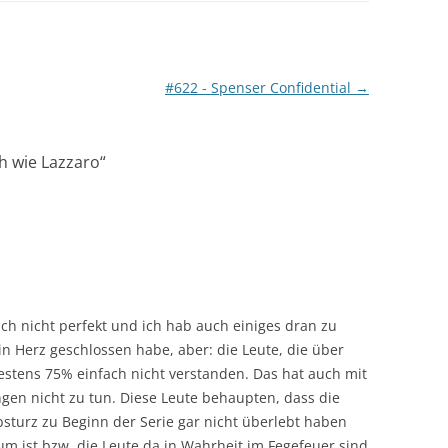
#622 - Spenser Confidential
→
ch wie Lazzaro
“
lich nicht perfekt und ich hab auch einiges dran zu
ein Herz geschlossen habe, aber: die Leute, die über
stens 75% einfach nicht verstanden. Das hat auch mit
en nicht zu tun. Diese Leute behaupten, dass die
turz zu Beginn der Serie gar nicht überlebt haben
um ist bzw. die Leute da in Wahrheit im Fegefeuer sind