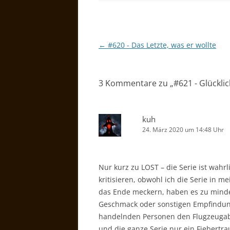
Beitragsnavigation
←
#620 - Das Letzte, was er wollte
3 Kommentare zu „
#621 - Glückli
kuh
24. März 2020 um 14:48 Uhr
Nur kurz zu LOST – die Serie ist wahr
kritisieren, obwohl ich die Serie in m
das Ende meckern, haben es zu minde
Geschmack oder sonstigen Empfindung
handelnden Personen den Flugzeugabs
und die ganze Serie nur ein Fiebertra