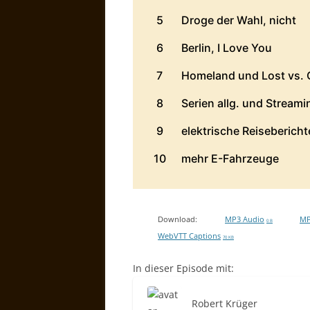
Download:
MP3 Audio
MP
0 B
WebVTT Captions
70 KB
In dieser Episode mit:
Robert Krüger