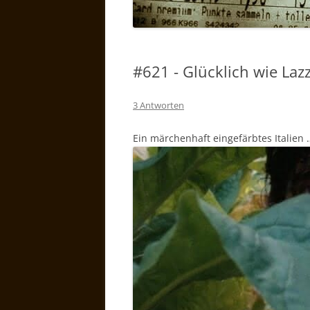
#621 - Glücklich wie Laz
3 Antworten
Ein märchenhaft eingefärbtes Italien 