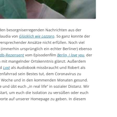
en besorgniserregenden Nachrichten aus der
Claudia von
Glücklich wie Lazzaro
. So ganz konnte der
lversprechender Ansätze nicht erfüllen. Noch viel
 (immerhin ursprünglich ein echter Berliner) ebenso
db-Rezensent
vom Episodenfilm
Berlin, I love you
, der
em mit mangelnder Ortskenntnis glänzt. Außerdem
nd
Lost
als Audiobook missbraucht und Robert als
enfahrrad sein Bestes tut, dem Coronavirus zu
diese Woche und in den kommenden Monaten gesund.
und übt euch „in real life“ in sozialer Distanz. Wir
art, um euch die Isolation zu versüßen oder euch
orte auf unserer Homepage zu geben. In diesem