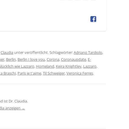
n
Claudia
unter veröffentlicht. Schlagwörter:
Adriano Tardiolo
,
her
,
Berlin
,
Berlin I love you
,
Corona
,
Coronaupdate
,
E-
lücklich wie Lazzaro
,
Homeland
,
Keira Knightley
,
Lazzaro
,
ta Braschi
,
Paris je t'aime
,
Til Schweiger
,
Veronica Ferres
.
 ist Dr. Claudia.
udia anzeigen
→