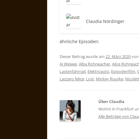
Claudia Nördinger
ähnliche Episoden:
Dieser Beitrag wurde am
22. März 2020
vo
Ai Weiwei
,
Alba Rohrwacher
,
Alice Rohrwac
Lastenfahrrad
,
Elektroauto
,
Episodenfilm
,
G
Lazzaro felice
,
Lost
,
Mickey Rourke
,
Nicolet
Über Claudia
Wohnt in Frankfurt und
Alle Beiträge von Cla