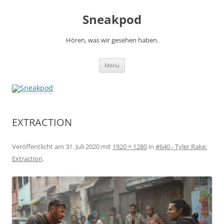
Zum
Inhalt
Sneakpod
springen
Hören, was wir gesehen haben.
Menü
EXTRACTION
Veröffentlicht am
31. Juli 2020
mit
1920 × 1280
in
#640 - Tyler Rake:
Extraction
.