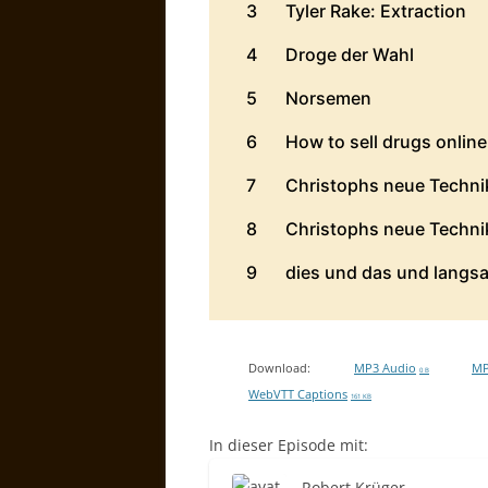
Download:
MP3 Audio
MP
0 B
WebVTT Captions
161 KB
In dieser Episode mit:
Robert Krüger