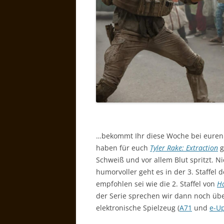
…bekommt Ihr diese Woche bei euren 
haben für euch
Tyler Rake: Extraction
g
Schweiß und vor allem Blut spritzt. N
humorvoller geht es in der 3. Staffel 
empfohlen sei wie die 2. Staffel von
Ho
der Serie sprechen wir dann noch übe
elektronische Spielzeug (
A71
und
e-U