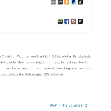
n
Christoph W.
unter veröffentlicht. Schlagwörter:
Bangladesh
,
-Auto
,
e-Up
,
Elektromobilität
,
Entführung
,
Extraction
,
How to
umbai
,
Norsemen
,
Rudhraksh Jaiswal
,
Sam Hargrave
,
Samsung
Thor
,
Tyler Rake
,
Volkswagen
,
VW
,
Wikinger
.
#641 - The Equalizer 2
→