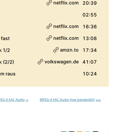
EG-4 AAC Audio
MPEG-4 AAC Audio (low bandwidth)
0 B
38 MB