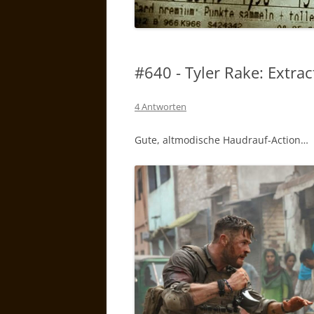
#640 - Tyler Rake: Extrac
4 Antworten
Gute, altmodische Haudrauf-Action…