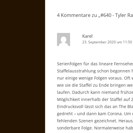
4 Kommentare zu „
#640 - Tyler Ra
Karel
23. September 2020 um 11:50
Serienfolgen für das lineare Fernseh
Staffelausstrahlung schon begonnen ha
nur einige wenige Folgen voraus. Oft
wie sie die Staffel zu Ende bringen 
laufen. Dadurch kann niemand frühze
Möglichkeit innerhalb der Staffel au
Eindrucksvoll lässt sich das an The Bla
gedreht – und dann kam Corona. Um d
fehlenden Szenen gezeichnet. Herau
sonderbare Folge. Normalerweise haben 