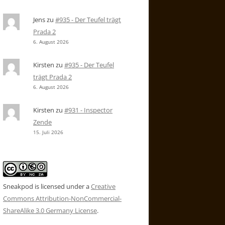
Jens
zu
#935 - Der Teufel trägt
Prada 2
6. August 2026
Kirsten
zu
#935 - Der Teufel
trägt Prada 2
6. August 2026
Kirsten
zu
#931 - Inspector
Zende
15. Juli 2026
Sneakpod is licensed under a
Creative
Commons Attribution-NonCommercial-
ShareAlike 3.0 Germany License
.