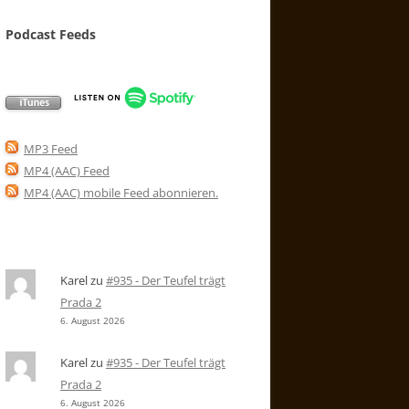
Podcast Feeds
MP3 Feed
MP4 (AAC) Feed
MP4 (AAC) mobile Feed abonnieren
.
Karel
zu
#935 - Der Teufel trägt
Prada 2
6. August 2026
Karel
zu
#935 - Der Teufel trägt
Prada 2
6. August 2026