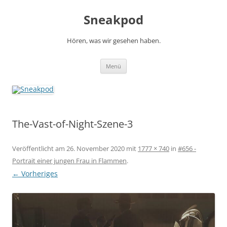
Zum
Inhalt
Sneakpod
springen
Hören, was wir gesehen haben.
Menü
The-Vast-of-Night-Szene-3
Veröffentlicht am
26. November 2020
mit
1777 × 740
in
#656 -
Portrait einer jungen Frau in Flammen
.
← Vorheriges