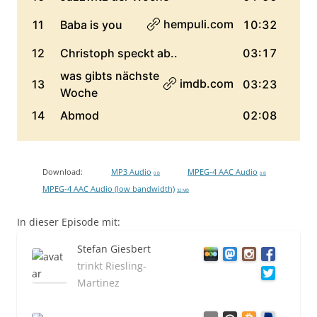
Download:
MP3 Audio
MPEG-4 AAC Audio
0 B
0 B
MPEG-4 AAC Audio (low bandwidth)
32 MB
In dieser Episode mit:
Stefan Giesbert
trinkt Riesling-
Martinez