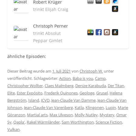
Robert Krüger
trinkt Elijah Craig
Christoph Perner
trinkt Absolut
Peppar Gimlet
ähnliche Episoden:
Dieser Beitrag wurde am
1. Juli 2021
von
Christoph W.
unter
veröffentlicht. Schlagwörter:
Action
,
Baba is you
,
Camp
,
Christopher Wollter
,
Claes Malmberg
,
Denize Karabuda
,
Der Titan
,
Elite
,
Ester Expósito
,
Frederik Quinones
,
Geologe
,
Grusel
,
Helena
Bergström
,
Island
,
JCVD
,
Jean-Claude Van Damme
,
Jean-Claude Van
Johnson
,
Jean-Claude Van Varenberg
,
Katla
,
Klingonen
,
Lupin
,
Marie
Göranzon
,
Martial arts
,
Max Ulveson
,
Molly Nutley
,
Mystery
,
Omar
Sy
,
Qapla'
,
Rakel Wärmländer
,
Sam Worthington
,
Science Fiction
,
Vulkan
.