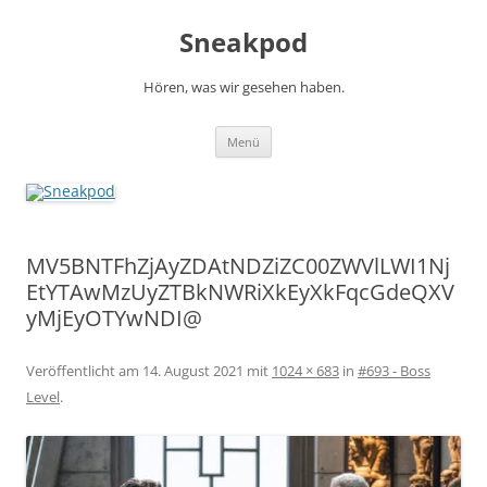
Zum
Inhalt
Sneakpod
springen
Hören, was wir gesehen haben.
Menü
MV5BNTFhZjAyZDAtNDZiZC00ZWVlLWI1Nj
EtYTAwMzUyZTBkNWRiXkEyXkFqcGdeQXV
yMjEyOTYwNDI@
Veröffentlicht am
14. August 2021
mit
1024 × 683
in
#693 - Boss
Level
.