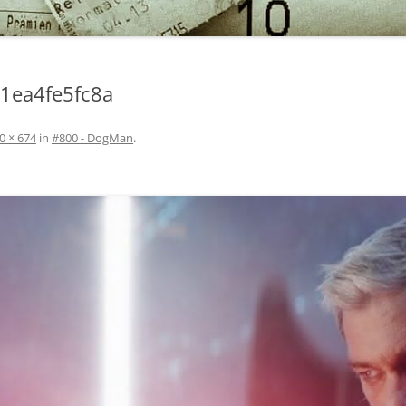
51ea4fe5fc8a
0 × 674
in
#800 - DogMan
.