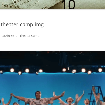
theater-camp-img
 1080
in
#810 - Theater Camp
.