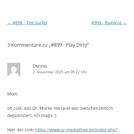
Beitragsnavigation
←
#898 - The Surfer
#900 - Bugonia
→
3 Kommentare zu „
#899 - Play Dirty
“
Dennis
2. November 2025 um 09:22 Uhr
Moin,
oh cool, das Dr. Murke Hörspiel war zwischenzeitlich
depubliziert. Ich mag’s :)
Hier der Link:
https://www.sr-mediathek.de/index.php?