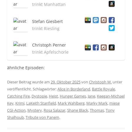
trinkt Manhattan
Stefan Giesbert
trinkt Riesling
Christoph Perner
trinkt Apfelschorle
ähnliche Episoden:
Dieser Beitrag wurde am
29. Oktober 2025
von
Christoph W.
unter
veröffentlicht. Schlagwörter:
Alice in Borderland
,
Battle Royale
,
Catching Fire
,
Dystopie
,
Heist
,
Hunger Games
,
Jane
,
Keegan-Michael
Key
,
Krimi
,
LaKeith Stanfield
,
Mark Wahlberg
,
Marky Mark
,
miese
CGI-Action
,
Mystery
,
Rosa Salazar
,
Shane Black
,
Thomas
,
Tony
Shalhoub
,
Tribute von Panem
.