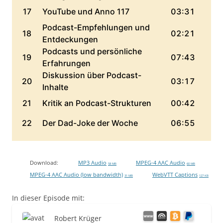
Download:
MP3 Audio
MPEG-4 AAC Audio
58 MB
60 MB
MPEG-4 AAC Audio (low bandwidth)
WebVTT Captions
31 MB
127 KB
In dieser Episode mit:
Robert Krüger