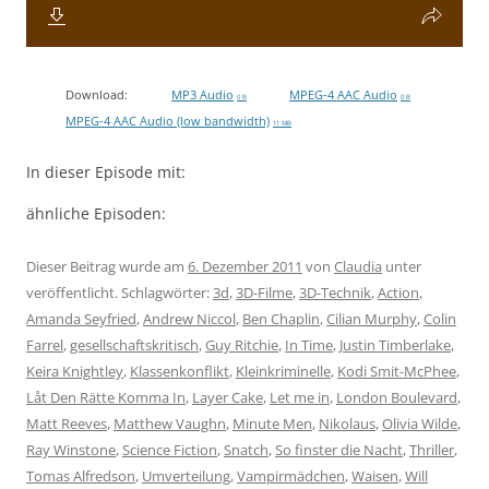
Download:
MP3 Audio
MPEG-4 AAC Audio
0 B
0 B
MPEG-4 AAC Audio (low bandwidth)
11 MB
In dieser Episode mit:
ähnliche Episoden:
Dieser Beitrag wurde am
6. Dezember 2011
von
Claudia
unter
veröffentlicht. Schlagwörter:
3d
,
3D-Filme
,
3D-Technik
,
Action
,
Amanda Seyfried
,
Andrew Niccol
,
Ben Chaplin
,
Cilian Murphy
,
Colin
Farrel
,
gesellschaftskritisch
,
Guy Ritchie
,
In Time
,
Justin Timberlake
,
Keira Knightley
,
Klassenkonflikt
,
Kleinkriminelle
,
Kodi Smit-McPhee
,
Låt Den Rätte Komma In
,
Layer Cake
,
Let me in
,
London Boulevard
,
Matt Reeves
,
Matthew Vaughn
,
Minute Men
,
Nikolaus
,
Olivia Wilde
,
Ray Winstone
,
Science Fiction
,
Snatch
,
So finster die Nacht
,
Thriller
,
Tomas Alfredson
,
Umverteilung
,
Vampirmädchen
,
Waisen
,
Will