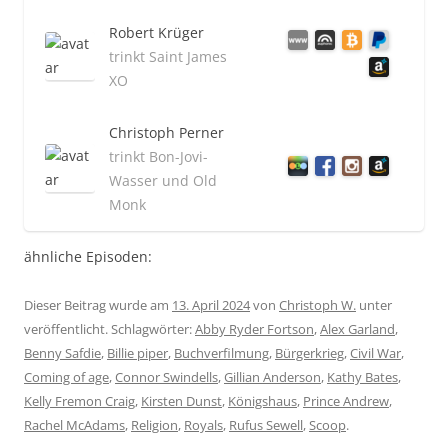
Robert Krüger
trinkt Saint James
XO
Christoph Perner
trinkt Bon-Jovi-
Wasser und Old
Monk
ähnliche Episoden:
Dieser Beitrag wurde am
13. April 2024
von
Christoph W.
unter
veröffentlicht. Schlagwörter:
Abby Ryder Fortson
,
Alex Garland
,
Benny Safdie
,
Billie piper
,
Buchverfilmung
,
Bürgerkrieg
,
Civil War
,
Coming of age
,
Connor Swindells
,
Gillian Anderson
,
Kathy Bates
,
Kelly Fremon Craig
,
Kirsten Dunst
,
Königshaus
,
Prince Andrew
,
Rachel McAdams
,
Religion
,
Royals
,
Rufus Sewell
,
Scoop
.