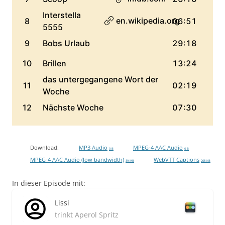
Download:
MP3 Audio
MPEG-4 AAC Audio
0 B
0 B
MPEG-4 AAC Audio (low bandwidth)
WebVTT Captions
39 MB
208 KB
In dieser Episode mit:
Lissi
trinkt Aperol Spritz