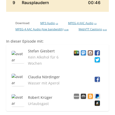
Download:
MP3 Audio
MPEG-4 AAC Audio
0 B
0 B
MPEG-4 AAC Audio (low bandwidth)
WebVTT Captions
20 MB
59 KB
In dieser Episode mit:
Stefan Giesbert
Kein Alkohol für 6
Wochen
Claudia Nördinger
Wasser mit Aperol
Robert Krüger
Urlaubsgast