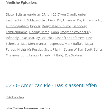
ähnliche Episoden:
Dieser Beitrag wurde am
27. Juni 2017
von
Claudia
unter
veröffentlicht. Schlagwörter:
Alison Pill
,
American Pie
,
Außenstudio
,
autobiografisch
,
bipolar
,
Designated Survivor
,
Eishockey
,
Familiendrama
,
Finding Nemo
,
Goon
,
Imogene Wolodarsky
,
Infinitely Polar Bear
,
Jay Baruchel
,
Last of the Enforcers
,
Liev
Schreiber
,
Mad Men
,
manisch-depressiv
,
Mark Ruffalo
,
Maya
Forbes
,
Nichts für Pussies
,
Scott Pilgrim
,
Seann William Scott
,
Stifler
,
The newsroom
,
Urlaub
,
Urlaub mit Baby
,
Zoe Saldana
.
#230 - American Pie - Das Klassentreffen
7 Antworten
alte Zeiten kommen zurück..