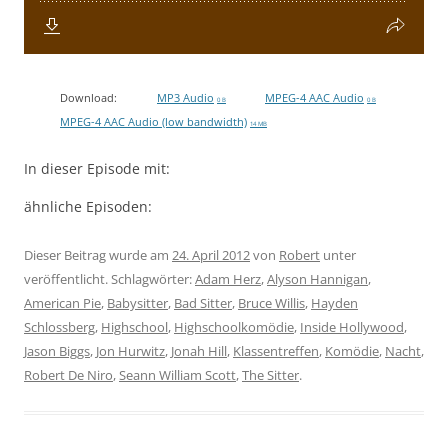
Download:
MP3 Audio
MPEG-4 AAC Audio
0 B
0 B
MPEG-4 AAC Audio (low bandwidth)
14 MB
In dieser Episode mit:
ähnliche Episoden:
Dieser Beitrag wurde am
24. April 2012
von
Robert
unter
veröffentlicht. Schlagwörter:
Adam Herz
,
Alyson Hannigan
,
American Pie
,
Babysitter
,
Bad Sitter
,
Bruce Willis
,
Hayden
Schlossberg
,
Highschool
,
Highschoolkomödie
,
Inside Hollywood
,
Jason Biggs
,
Jon Hurwitz
,
Jonah Hill
,
Klassentreffen
,
Komödie
,
Nacht
,
Robert De Niro
,
Seann William Scott
,
The Sitter
.