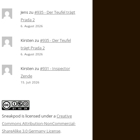
Jens
zu
#935 - Der Teufel trägt
Prada 2
6. August 2026
Kirsten
zu
#935 - Der Teufel
trägt Prada 2
6. August 2026
Kirsten
zu
#931 - Inspector
Zende
15. Juli 2026
Sneakpod is licensed under a
Creative
Commons Attribution-NonCommercial-
ShareAlike 3.0 Germany License
.