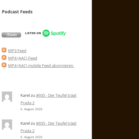
Podcast Feeds
MP3 Feed
MP4 (AAC) Feed
MP4 (AAC) mobile Feed abonnieren
.
Karel
zu
#935 - Der Teufel trägt
Prada 2
6. August 2026
Karel
zu
#935 - Der Teufel trägt
Prada 2
6. August 2026