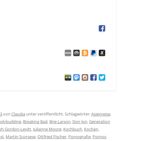
13
von
Claudia
unter veröffentlicht. Schlagwörter:
Asienreise
,
odybuilding
,
Breaking Bad
,
Brie Larson
,
Don Jon
,
Generation
ph Gordon-Levitt
,
Julianne Moore
,
Kochbuch
,
Kochen
,
st
,
Martin Scorsese
,
Ottfried Fischer
,
Pornografie
,
Pornos
,