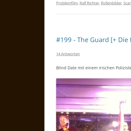
Problemfilm
,
Ralf Richter
,
Rollenbilder
,
Scar
#199 - The Guard [+ Die f
14 Antworten
Blind Date mit einem irischen Polizis