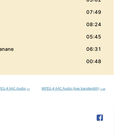
EG-4 AAC Audio
MPEG-4 AAC Audio (low bandwidth)
0 B
17 MB