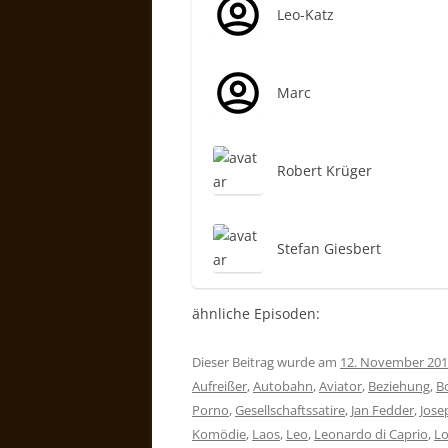
Leo-Katz
Marc
Robert Krüger
Stefan Giesbert
ähnliche Episoden:
Dieser Beitrag wurde am
12. November 20
Aufreißer
,
Autobahn
,
Aviator
,
Beziehung
,
B
Porno
,
Gesellschaftssatire
,
Jan Fedder
,
Jose
Komödie
,
Laos
,
Leo
,
Leonardo di Caprio
,
Lo