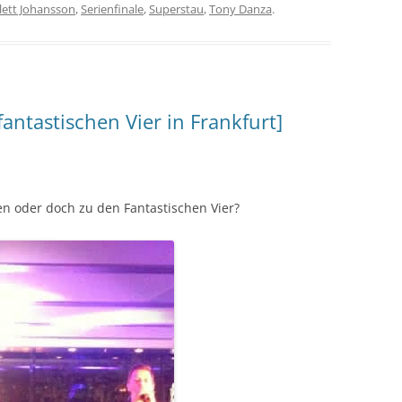
lett Johansson
,
Serienfinale
,
Superstau
,
Tony Danza
.
antastischen Vier in Frankfurt]
ten oder doch zu den Fantastischen Vier?