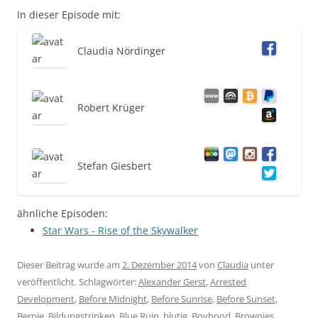
In dieser Episode mit:
Claudia Nördinger
Robert Krüger
Stefan Giesbert
ähnliche Episoden:
Star Wars - Rise of the Skywalker
Dieser Beitrag wurde am
2. Dezember 2014
von
Claudia
unter
veröffentlicht. Schlagwörter:
Alexander Gerst
,
Arrested
Development
,
Before Midnight
,
Before Sunrise
,
Before Sunset
,
Bernie
,
Bildungstrinken
,
Blue Ruin
,
blutig
,
Boyhood
,
Brownies
,