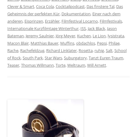
Clever & Smart
,
Coca Cola
,
Cocktailpodcast
,
Das finstere Tal
,
Das
Geheimnis der perfekten Kür
,
Dokumentation
,
Einer nach dem
anderen
,
Eisprinzen
,
Erzähler
,
Filmfestival Locarno
,
Filmfestivals
,
Internationale Kurzfilmtage Winterthur
,
ISS
,
Jack Black
,
Jason
Bateman
,
Jeremy Saulnier
,
Jörg Meyer
,
Kuchen
,
Le Lion
,
lysistrata
,
Macon Blair
,
Matthias Bauer
,
Muffins
,
obdachlos
,
Pepsi
,
Philae
,
Rache
,
Rachefeldzug
,
Richard Linklater
,
Rosetta
,
ruhig
,
Salt
,
School
of Rock
,
South Park
,
Star Wars
,
Suburgatory
,
Tanzt Euren Traum
,
Teaser
,
Thomas Willmann
,
Torte
,
Weltraum
,
Will Arnett
.