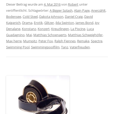
Dieser Beitrag wurde am
4. Mai 2016
von
Robert
unter
veröffentlicht. Schlagwörter:
A Bigger Splash
,
Alain Page
,
Anerzählt
,
Bodensee
,
Cold Steel
,
Dakota Johnson
,
Daniel Craig
,
David
Kajganich
,
Drama
,
Erotik
,
Glitzer
,
ilda Swinton
,
James Bond
,
Joy
Denalane
,
Konstanz
,
Konzert
,
Kreuzlingen
,
La Piscine
,
Luca
Guadagnino
,
Mai
,
Matthias Schoenaerts
,
Matthias Schweighöfer
,
Max herre
,
Mumpitz
,
Peter Fox
,
Ralph Fiennes
,
Remake
,
Spectre
,
Swimming Pool
,
Swimmingpoolfilm
,
Tanz
,
Vaterfreuden
.