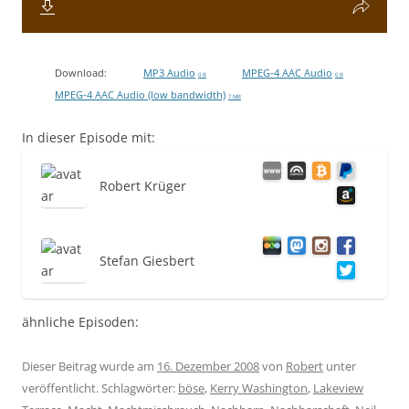
Download:
MP3 Audio
MPEG-4 AAC Audio
0 B
0 B
MPEG-4 AAC Audio (low bandwidth)
7 MB
In dieser Episode mit:
Robert Krüger
Stefan Giesbert
ähnliche Episoden:
Dieser Beitrag wurde am
16. Dezember 2008
von
Robert
unter
veröffentlicht. Schlagwörter:
böse
,
Kerry Washington
,
Lakeview