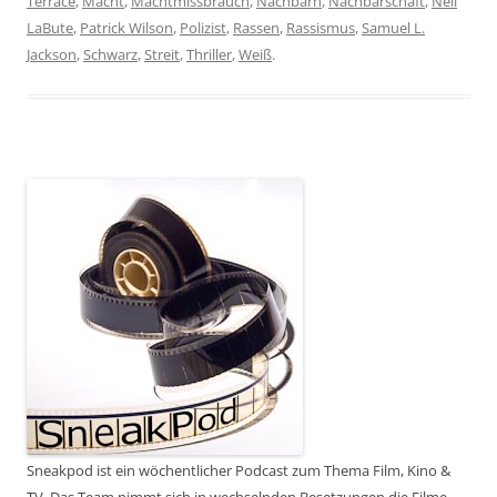
Terrace
,
Macht
,
Machtmissbrauch
,
Nachbarn
,
Nachbarschaft
,
Neil
LaBute
,
Patrick Wilson
,
Polizist
,
Rassen
,
Rassismus
,
Samuel L.
Jackson
,
Schwarz
,
Streit
,
Thriller
,
Weiß
.
Sneakpod ist ein wöchentlicher Podcast zum Thema Film, Kino &
TV. Das Team nimmt sich in wechselnden Besetzungen die Filme