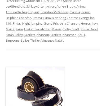
Dieser Beitrag wurde am
1. Juni 2010
von
Stefan
unter
veröffentlicht. Schlagwörter:
Action
,
Adrien Brody
,
Anime
,
Antoinette Terry Bryant
,
Brandon McGibbon
,
Claudia
,
Comic
,
Delphine Chanéac
,
Drama
,
Eurovision Song Contest
,
Evangelion
1.01
,
Friday Night Jumping
,
Grand Prix de la Chanson
,
Horror
,
Iron
Man 2
,
Lena
,
Lost in Translation
,
Marvel
,
Ridley Scott
,
Robin Hood
,
Sarah Polley
,
Scarlett Johanson
,
Scarlett Johansson
,
Sci-Fi
,
Simpsons
,
Splice
,
Thriller
,
Vincenzo Natali
.