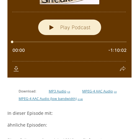
Download:
MP3 Audio
MPEG-4 AAC Audio
0 B
0 B
MPEG-4 AAC Audio (low bandwidth)
22 MB
In dieser Episode mit:
ähnliche Episoden: