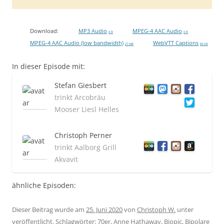
Download:
MP3 Audio
MPEG-4 AAC Audio
0 B
0 B
MPEG-4 AAC Audio (low bandwidth)
WebVTT Captions
27 MB
83 KB
In dieser Episode mit:
Stefan Giesbert
trinkt Arcobräu
Mooser Liesl Helles
Christoph Perner
trinkt Aalborg Grill
Akvavit
ähnliche Episoden:
Dieser Beitrag wurde am
25. Juni 2020
von
Christoph W.
unter
veröffentlicht. Schlagwörter:
70er
,
Anne Hathaway
,
Biopic
,
Bipolare