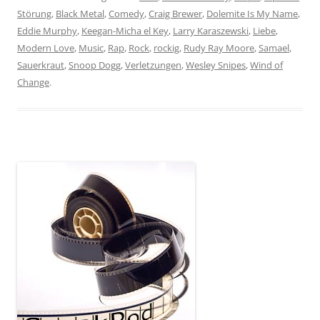
Störung
,
Black Metal
,
Comedy
,
Craig Brewer
,
Dolemite Is My Name
,
Eddie Murphy
,
Keegan-Micha el Key
,
Larry Karaszewski
,
Liebe
,
Modern Love
,
Music
,
Rap
,
Rock
,
rockig
,
Rudy Ray Moore
,
Samael
,
Sauerkraut
,
Snoop Dogg
,
Verletzungen
,
Wesley Snipes
,
Wind of
Change
.