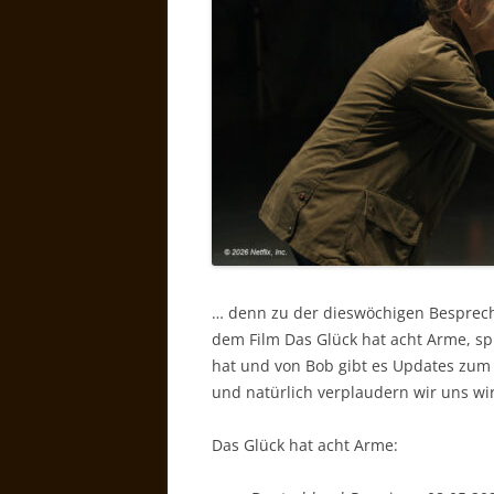
… denn zu der dieswöchigen Besprech
dem Film Das Glück hat acht Arme, sp
hat und von Bob gibt es Updates zum
und natürlich verplaudern wir uns wir
Das Glück hat acht Arme: