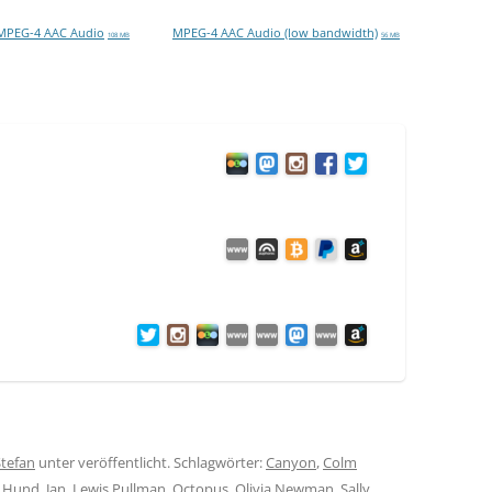
MPEG-4 AAC Audio
MPEG-4 AAC Audio (low bandwidth)
108 MB
56 MB
Stefan
unter veröffentlicht. Schlagwörter:
Canyon
,
Colm
,
Hund
,
Jan
,
Lewis Pullman
,
Octopus
,
Olivia Newman
,
Sally