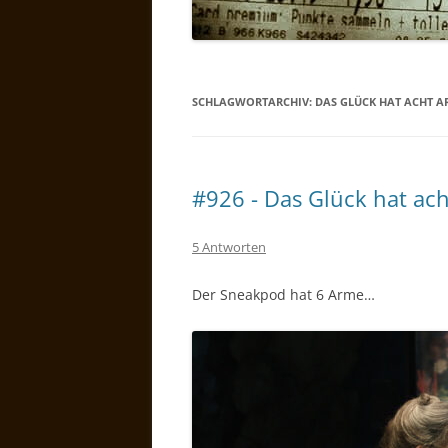
SCHLAGWORTARCHIV:
DAS GLÜCK HAT ACHT A
#926 - Das Glück hat ac
5 Antworten
Der Sneakpod hat 6 Arme…