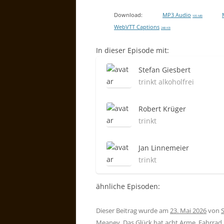
Download:
MP3 Audio
105 MB
WebVTT Captions
248 KB
In dieser Episode mit:
Stefan Giesbert
trinkt alkoholfrei
Robert Krüger
trinkt
Jan Linnemeier
trinkt
ähnliche Episoden:
Dieser Beitrag wurde am
23. Mai 2026
von
Meaney
,
Das Glück hat acht Arme
,
Fahrrad