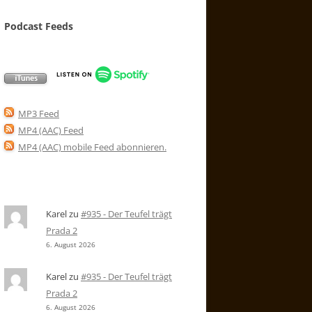
Podcast Feeds
MP3 Feed
MP4 (AAC) Feed
MP4 (AAC) mobile Feed abonnieren
.
Karel
zu
#935 - Der Teufel trägt
Prada 2
6. August 2026
Karel
zu
#935 - Der Teufel trägt
Prada 2
6. August 2026