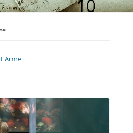
RME
ht Arme