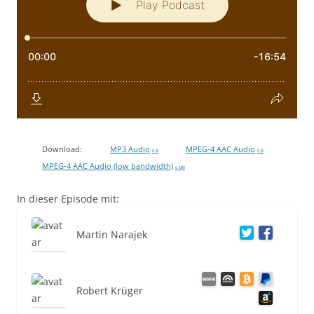
Download:
MP3 Audio
MPEG-4 AAC Audio
0 B
0 B
MPEG-4 AAC Audio (low bandwidth)
6 MB
In dieser Episode mit:
Martin Narajek
Robert Krüger